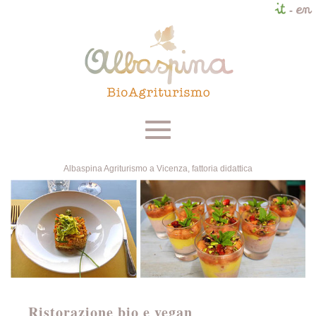
Toggle
navigation
Albaspina Agriturismo a Vicenza, fattoria didattica
Ristorazione bio e vegan